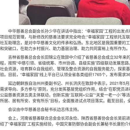
中华慈善总会副会长孙少华在讲话中指出：“幸福家园”工程的出发点
项目规范管理，与新修改的慈善法要求完全吻合;“幸福家园”工程依托互
社互助理念，是对中华慈善文化的传承和弘扬。东北地区是我国重要的工
和突破口，在助力乡村振兴、助力基层治理、助力共同富裕上有所作为。
吉林省慈善总会会长田锦尘在致辞中介绍了省慈善总会成立32年来的慈善
程，按照“中慈引领、省级统筹、市州协调、县级实施”四级联动发展思
社会资源，培育群众自我组织、管理及整合资源的自我服务能力，探索基
验。目前，“幸福家园”线上平台已认领全省各类组织1765个，发布需求
延边朝鲜族自治州州委副书记、州长洪庆在致辞中表示，2021年5月
需求导向、多方参与”原则，充分发挥基层党组织作用，结合“在职党员进
公益慈善资源‌五类主体联动，创新实施“互联网+公益”“关爱一老一小”
所居、居有所安、安有所乐”目标，全面推进试点项目落实。截至目前，全
会议由中华慈善总会秘书长边志伟主持。
会上，河南省慈善联合总会会长邓永俭、陕西省慈善协会会长吴前进、
绍了“幸福家园”工程实施经验，中国灾害防御协会副会长兼秘书长唐豹