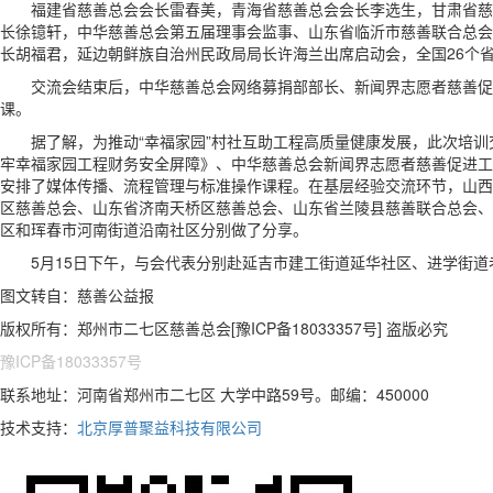
福建省慈善总会会长雷春美，青海省慈善总会会长李选生，甘肃省慈善
长徐镱轩，中华慈善总会第五届理事会监事、山东省临沂市慈善联合总会
长胡福君，延边朝鲜族自治州民政局局长许海兰出席启动会，全国26个
交流会结束后，中华慈善总会网络募捐部部长、新闻界志愿者慈善促进
课。
据了解，为推动“幸福家园”村社互助工程高质量健康发展，此次培训
牢幸福家园工程财务安全屏障》、中华慈善总会新闻界志愿者慈善促进工
安排了媒体传播、流程管理与标准操作课程。在基层经验交流环节，山西
区慈善总会、山东省济南天桥区慈善总会、山东省兰陵县慈善联合总会、
区和珲春市河南街道沿南社区分别做了分享。
5月15日下午，与会代表分别赴延吉市建工街道延华社区、进学街道老
图文转自：慈善公益报
版权所有：郑州市二七区慈善总会[豫ICP备18033357号] 盗版必究
豫ICP备18033357号
联系地址：河南省郑州市二七区 大学中路59号。邮编：450000
技术支持：
北京厚普聚益科技有限公司