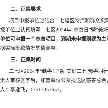
二、
征集要求
项目申报单位
应结合
二七
辖区特点和群众实
报单位应认真填写二七区
202
4
年
“慈善日”暨“美
单位可
申报
一个慈善
项目
，
到期未申报则视为主
据实际筹款情况酌情调整。
三、
征集时间
二七区
202
4
年
“慈善日”暨“美好二七 豫善同
责人
审核签字后，加盖单位公章报送区
慈善总会
人：
李逸飞
，
17513357657。